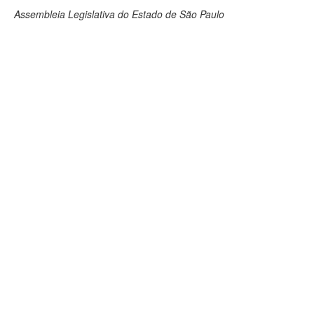
Assembleia Legislativa do Estado de São Paulo
Deputados Estaduais
Administração
Legislação
Agenda
Perguntas frequentes
Contato