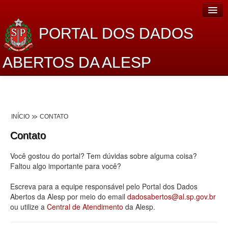
PORTAL DOS DADOS
ABERTOS DA ALESP
Home
Sobre o projeto
INÍCIO
CONTATO
Dados Abertos Alesp
Contato
Lei de Acesso à Informação
Você gostou do portal? Tem dúvidas sobre alguma coisa?
Dados Governamentais Abertos
Faltou algo importante para você?
Planejamento
Escreva para a equipe responsável pelo Portal dos Dados
Abertos da Alesp por meio do email
dadosabertos@al.sp.gov.br
Catálogo de dados
ou utilize a
Central de Atendimento
da Alesp.
Processo Legislativo