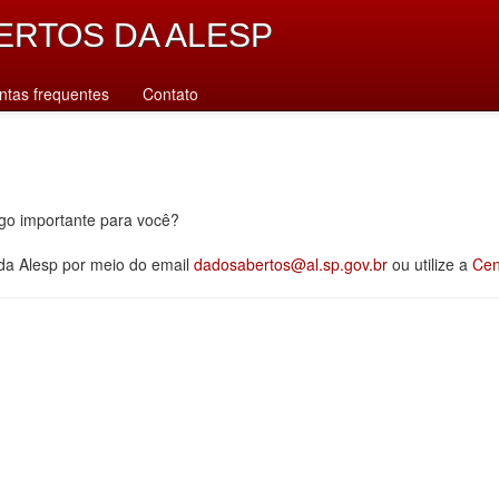
ERTOS DA ALESP
ntas frequentes
Contato
lgo importante para você?
 da Alesp por meio do email
dadosabertos@al.sp.gov.br
ou utilize a
Cen