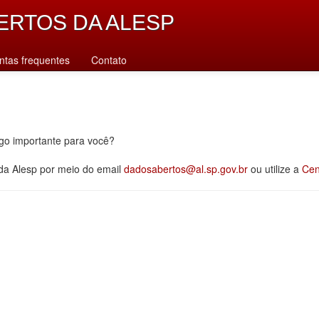
ERTOS DA ALESP
ntas frequentes
Contato
lgo importante para você?
 da Alesp por meio do email
dadosabertos@al.sp.gov.br
ou utilize a
Cen