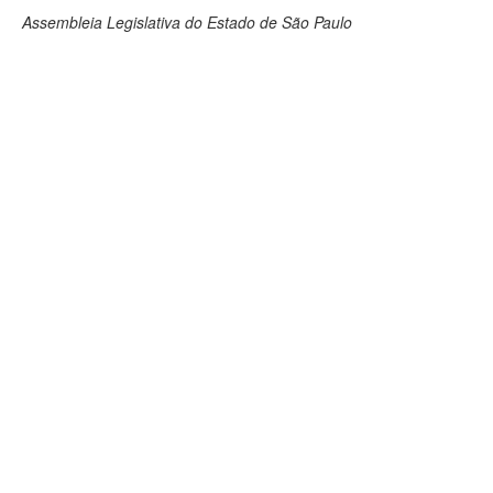
Assembleia Legislativa do Estado de São Paulo
Deputados Estaduais
Administração
Legislação
Agenda
Perguntas frequentes
Contato