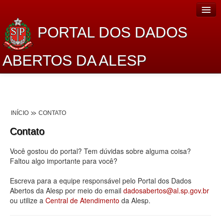
PORTAL DOS DADOS
ABERTOS DA ALESP
Home
Sobre o projeto
INÍCIO
CONTATO
Dados Abertos Alesp
Contato
Lei de Acesso à Informação
Você gostou do portal? Tem dúvidas sobre alguma coisa?
Dados Governamentais Abertos
Faltou algo importante para você?
Planejamento
Escreva para a equipe responsável pelo Portal dos Dados
Abertos da Alesp por meio do email
dadosabertos@al.sp.gov.br
Catálogo de dados
ou utilize a
Central de Atendimento
da Alesp.
Processo Legislativo