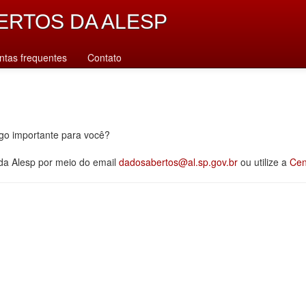
ERTOS DA ALESP
ntas frequentes
Contato
lgo importante para você?
 da Alesp por meio do email
dadosabertos@al.sp.gov.br
ou utilize a
Cen