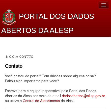
PORTAL DOS DADOS
ABERTOS DA ALESP
Home
Sobre o projeto
INÍCIO
CONTATO
Dados Abertos Alesp
Contato
Lei de Acesso à Informação
Você gostou do portal? Tem dúvidas sobre alguma coisa?
Dados Governamentais Abertos
Faltou algo importante para você?
Planejamento
Escreva para a equipe responsável pelo Portal dos Dados
Abertos da Alesp por meio do email
dadosabertos@al.sp.gov.br
Catálogo de dados
ou utilize a
Central de Atendimento
da Alesp.
Processo Legislativo