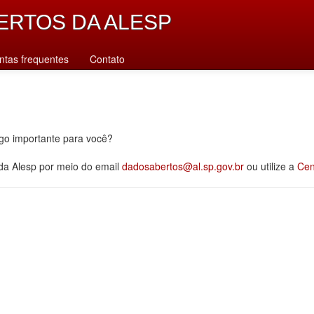
ERTOS DA ALESP
ntas frequentes
Contato
lgo importante para você?
 da Alesp por meio do email
dadosabertos@al.sp.gov.br
ou utilize a
Cen