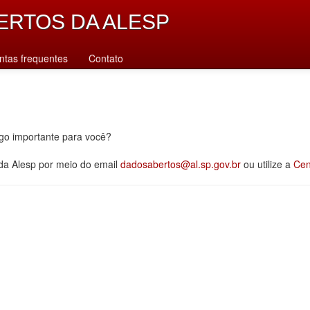
ERTOS DA ALESP
ntas frequentes
Contato
lgo importante para você?
 da Alesp por meio do email
dadosabertos@al.sp.gov.br
ou utilize a
Cen