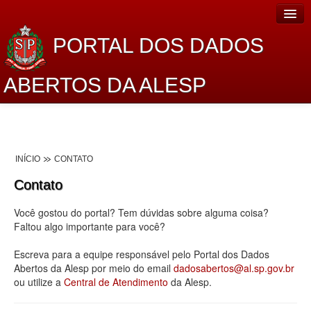
PORTAL DOS DADOS
ABERTOS DA ALESP
Home
Sobre o projeto
INÍCIO
CONTATO
Dados Abertos Alesp
Contato
Lei de Acesso à Informação
Você gostou do portal? Tem dúvidas sobre alguma coisa?
Dados Governamentais Abertos
Faltou algo importante para você?
Planejamento
Escreva para a equipe responsável pelo Portal dos Dados
Abertos da Alesp por meio do email
dadosabertos@al.sp.gov.br
Catálogo de dados
ou utilize a
Central de Atendimento
da Alesp.
Processo Legislativo