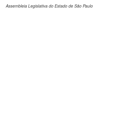
Assembleia Legislativa do Estado de São Paulo
Deputados Estaduais
Administração
Legislação
Agenda
Perguntas frequentes
Contato