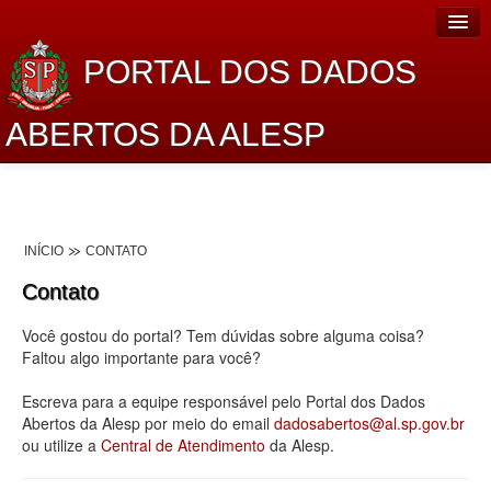
PORTAL DOS DADOS
ABERTOS DA ALESP
Home
Sobre o projeto
INÍCIO
CONTATO
Dados Abertos Alesp
Contato
Lei de Acesso à Informação
Você gostou do portal? Tem dúvidas sobre alguma coisa?
Dados Governamentais Abertos
Faltou algo importante para você?
Planejamento
Escreva para a equipe responsável pelo Portal dos Dados
Abertos da Alesp por meio do email
dadosabertos@al.sp.gov.br
Catálogo de dados
ou utilize a
Central de Atendimento
da Alesp.
Processo Legislativo