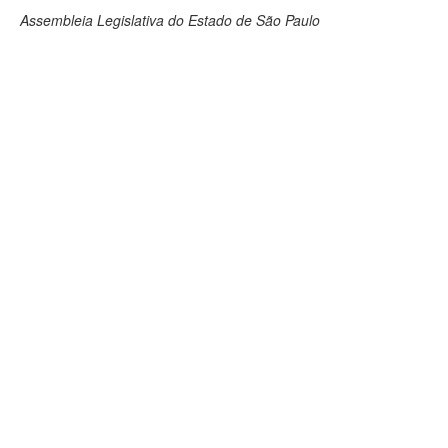
Assembleia Legislativa do Estado de São Paulo
Deputados Estaduais
Administração
Legislação
Agenda
Perguntas frequentes
Contato