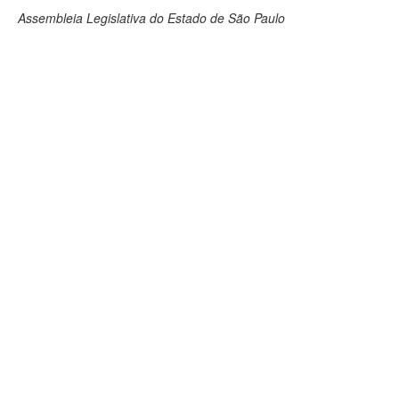
Assembleia Legislativa do Estado de São Paulo
Deputados Estaduais
Administração
Legislação
Agenda
Perguntas frequentes
Contato