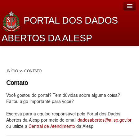
PORTAL DOS DADOS
ABERTOS DA ALESP
Home
Sobre o projeto
INÍCIO
CONTATO
Dados Abertos Alesp
Contato
Lei de Acesso à Informação
Você gostou do portal? Tem dúvidas sobre alguma coisa?
Dados Governamentais Abertos
Faltou algo importante para você?
Planejamento
Escreva para a equipe responsável pelo Portal dos Dados
Abertos da Alesp por meio do email
dadosabertos@al.sp.gov.br
Catálogo de dados
ou utilize a
Central de Atendimento
da Alesp.
Processo Legislativo