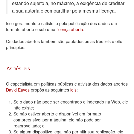
estando sujeito a, no máximo, a exigência de creditar
Deputados Estaduais
a sua autoria e compartilhar pela mesma licença.
Administração
Isso geralmente é satisfeito pela publicação dos dados em
formato aberto e sob uma
licença aberta
.
Legislação
Os dados abertos também são pautados pelas três leis e oito
Agenda
princípios.
Perguntas frequentes
Contato
As três leis
O especialista em políticas públicas e ativista dos dados abertos
David Eaves
propôs as seguintes
leis
:
Se o dado não pode ser encontrado e indexado na Web, ele
não existe;
Se não estiver aberto e disponível em formato
compreensível por máquina, ele não pode ser
reaproveitado; e
Se algum dispositivo legal não permitir sua replicação, ele