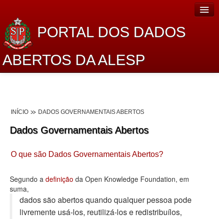
PORTAL DOS DADOS
ABERTOS DA ALESP
Home
Sobre o projeto
INÍCIO
DADOS GOVERNAMENTAIS ABERTOS
Dados Abertos Alesp
Dados Governamentais Abertos
Lei de Acesso à Informação
O que são Dados Governamentais Abertos?
Dados Governamentais Abertos
Planejamento
Segundo a
definição
da Open Knowledge Foundation, em
suma,
Catálogo de dados
dados são abertos quando qualquer pessoa pode
livremente usá-los, reutilizá-los e redistribuí­los,
Processo Legislativo