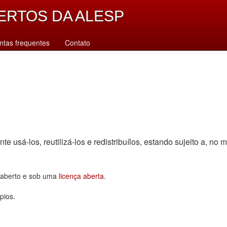
ERTOS DA ALESP
ntas frequentes
Contato
sá-los, reutilizá-los e redistribuí­los, estando sujeito a, no m
o aberto e sob uma
licença aberta
.
pios.