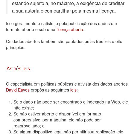
estando sujeito a, no máximo, a exigência de creditar
Deputados Estaduais
a sua autoria e compartilhar pela mesma licença.
Administração
Isso geralmente é satisfeito pela publicação dos dados em
formato aberto e sob uma
licença aberta
.
Legislação
Os dados abertos também são pautados pelas três leis e oito
Agenda
princípios.
Perguntas frequentes
Contato
As três leis
O especialista em políticas públicas e ativista dos dados abertos
David Eaves
propôs as seguintes
leis
:
Se o dado não pode ser encontrado e indexado na Web, ele
não existe;
Se não estiver aberto e disponível em formato
compreensível por máquina, ele não pode ser
reaproveitado; e
Se algum dispositivo legal não permitir sua replicação, ele