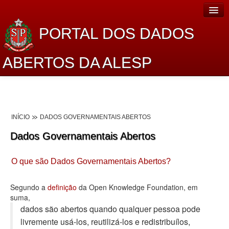
PORTAL DOS DADOS
ABERTOS DA ALESP
Home
Sobre o projeto
INÍCIO
DADOS GOVERNAMENTAIS ABERTOS
Dados Abertos Alesp
Dados Governamentais Abertos
Lei de Acesso à Informação
O que são Dados Governamentais Abertos?
Dados Governamentais Abertos
Planejamento
Segundo a
definição
da Open Knowledge Foundation, em
suma,
Catálogo de dados
dados são abertos quando qualquer pessoa pode
livremente usá-los, reutilizá-los e redistribuí­los,
Processo Legislativo