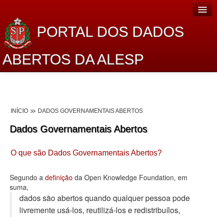
PORTAL DOS DADOS
ABERTOS DA ALESP
Home
Sobre o projeto
INÍCIO
DADOS GOVERNAMENTAIS ABERTOS
Dados Abertos Alesp
Dados Governamentais Abertos
Lei de Acesso à Informação
O que são Dados Governamentais Abertos?
Dados Governamentais Abertos
Planejamento
Segundo a
definição
da Open Knowledge Foundation, em
suma,
Catálogo de dados
dados são abertos quando qualquer pessoa pode
livremente usá-los, reutilizá-los e redistribuí­los,
Processo Legislativo