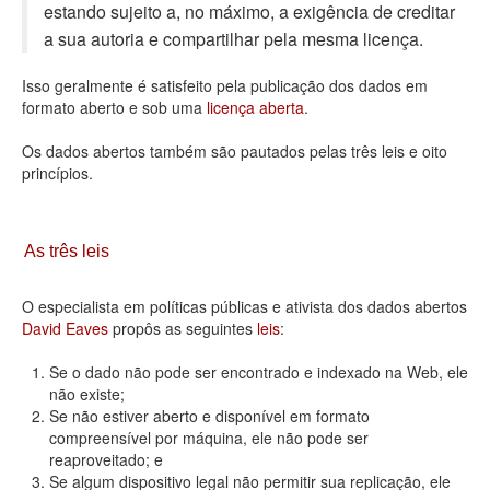
estando sujeito a, no máximo, a exigência de creditar
Deputados Estaduais
a sua autoria e compartilhar pela mesma licença.
Administração
Isso geralmente é satisfeito pela publicação dos dados em
formato aberto e sob uma
licença aberta
.
Legislação
Os dados abertos também são pautados pelas três leis e oito
Agenda
princípios.
Perguntas frequentes
Contato
As três leis
O especialista em políticas públicas e ativista dos dados abertos
David Eaves
propôs as seguintes
leis
:
Se o dado não pode ser encontrado e indexado na Web, ele
não existe;
Se não estiver aberto e disponível em formato
compreensível por máquina, ele não pode ser
reaproveitado; e
Se algum dispositivo legal não permitir sua replicação, ele