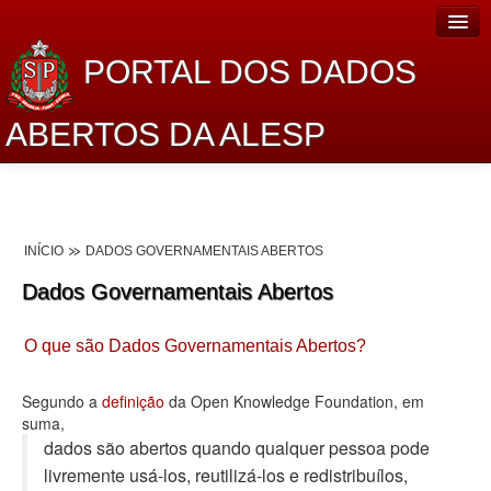
PORTAL DOS DADOS
ABERTOS DA ALESP
Home
Sobre o projeto
INÍCIO
DADOS GOVERNAMENTAIS ABERTOS
Dados Abertos Alesp
Dados Governamentais Abertos
Lei de Acesso à Informação
O que são Dados Governamentais Abertos?
Dados Governamentais Abertos
Planejamento
Segundo a
definição
da Open Knowledge Foundation, em
suma,
Catálogo de dados
dados são abertos quando qualquer pessoa pode
livremente usá-los, reutilizá-los e redistribuí­los,
Processo Legislativo