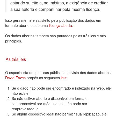
estando sujeito a, no máximo, a exigência de creditar
Deputados Estaduais
a sua autoria e compartilhar pela mesma licença.
Administração
Isso geralmente é satisfeito pela publicação dos dados em
formato aberto e sob uma
licença aberta
.
Legislação
Os dados abertos também são pautados pelas três leis e oito
Agenda
princípios.
Perguntas frequentes
Contato
As três leis
O especialista em políticas públicas e ativista dos dados abertos
David Eaves
propôs as seguintes
leis
:
Se o dado não pode ser encontrado e indexado na Web, ele
não existe;
Se não estiver aberto e disponível em formato
compreensível por máquina, ele não pode ser
reaproveitado; e
Se algum dispositivo legal não permitir sua replicação, ele