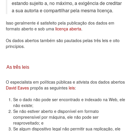
estando sujeito a, no máximo, a exigência de creditar
Deputados Estaduais
a sua autoria e compartilhar pela mesma licença.
Administração
Isso geralmente é satisfeito pela publicação dos dados em
formato aberto e sob uma
licença aberta
.
Legislação
Os dados abertos também são pautados pelas três leis e oito
Agenda
princípios.
Perguntas frequentes
Contato
As três leis
O especialista em políticas públicas e ativista dos dados abertos
David Eaves
propôs as seguintes
leis
:
Se o dado não pode ser encontrado e indexado na Web, ele
não existe;
Se não estiver aberto e disponível em formato
compreensível por máquina, ele não pode ser
reaproveitado; e
Se algum dispositivo legal não permitir sua replicação, ele