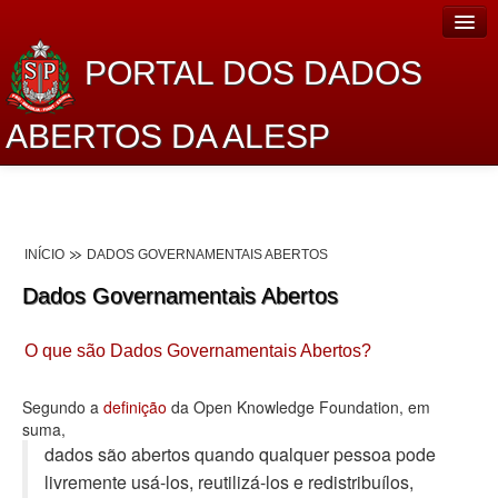
PORTAL DOS DADOS
ABERTOS DA ALESP
Home
Sobre o projeto
INÍCIO
DADOS GOVERNAMENTAIS ABERTOS
Dados Abertos Alesp
Dados Governamentais Abertos
Lei de Acesso à Informação
O que são Dados Governamentais Abertos?
Dados Governamentais Abertos
Planejamento
Segundo a
definição
da Open Knowledge Foundation, em
suma,
Catálogo de dados
dados são abertos quando qualquer pessoa pode
livremente usá-los, reutilizá-los e redistribuí­los,
Processo Legislativo