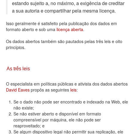
estando sujeito a, no máximo, a exigência de creditar
Deputados Estaduais
a sua autoria e compartilhar pela mesma licença.
Administração
Isso geralmente é satisfeito pela publicação dos dados em
formato aberto e sob uma
licença aberta
.
Legislação
Os dados abertos também são pautados pelas três leis e oito
Agenda
princípios.
Perguntas frequentes
Contato
As três leis
O especialista em políticas públicas e ativista dos dados abertos
David Eaves
propôs as seguintes
leis
:
Se o dado não pode ser encontrado e indexado na Web, ele
não existe;
Se não estiver aberto e disponível em formato
compreensível por máquina, ele não pode ser
reaproveitado; e
Se algum dispositivo legal não permitir sua replicação, ele