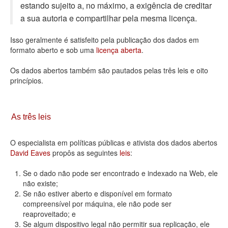
estando sujeito a, no máximo, a exigência de creditar
Deputados Estaduais
a sua autoria e compartilhar pela mesma licença.
Administração
Isso geralmente é satisfeito pela publicação dos dados em
formato aberto e sob uma
licença aberta
.
Legislação
Os dados abertos também são pautados pelas três leis e oito
Agenda
princípios.
Perguntas frequentes
Contato
As três leis
O especialista em políticas públicas e ativista dos dados abertos
David Eaves
propôs as seguintes
leis
:
Se o dado não pode ser encontrado e indexado na Web, ele
não existe;
Se não estiver aberto e disponível em formato
compreensível por máquina, ele não pode ser
reaproveitado; e
Se algum dispositivo legal não permitir sua replicação, ele