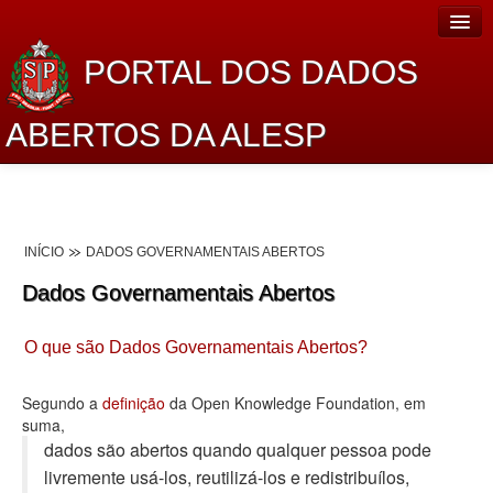
PORTAL DOS DADOS
ABERTOS DA ALESP
Home
Sobre o projeto
INÍCIO
DADOS GOVERNAMENTAIS ABERTOS
Dados Abertos Alesp
Dados Governamentais Abertos
Lei de Acesso à Informação
O que são Dados Governamentais Abertos?
Dados Governamentais Abertos
Planejamento
Segundo a
definição
da Open Knowledge Foundation, em
suma,
Catálogo de dados
dados são abertos quando qualquer pessoa pode
livremente usá-los, reutilizá-los e redistribuí­los,
Processo Legislativo