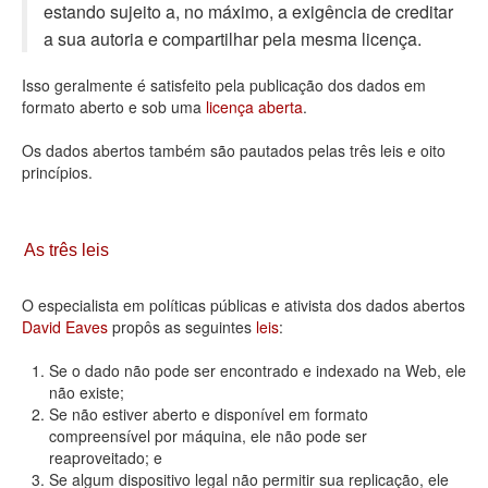
estando sujeito a, no máximo, a exigência de creditar
Deputados Estaduais
a sua autoria e compartilhar pela mesma licença.
Administração
Isso geralmente é satisfeito pela publicação dos dados em
formato aberto e sob uma
licença aberta
.
Legislação
Os dados abertos também são pautados pelas três leis e oito
Agenda
princípios.
Perguntas frequentes
Contato
As três leis
O especialista em políticas públicas e ativista dos dados abertos
David Eaves
propôs as seguintes
leis
:
Se o dado não pode ser encontrado e indexado na Web, ele
não existe;
Se não estiver aberto e disponível em formato
compreensível por máquina, ele não pode ser
reaproveitado; e
Se algum dispositivo legal não permitir sua replicação, ele