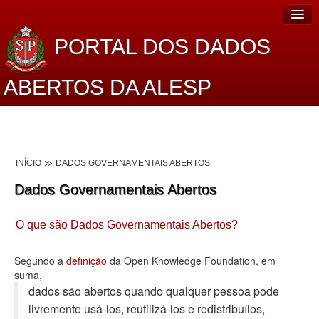
PORTAL DOS DADOS
ABERTOS DA ALESP
Home
Sobre o projeto
INÍCIO
DADOS GOVERNAMENTAIS ABERTOS
Dados Abertos Alesp
Dados Governamentais Abertos
Lei de Acesso à Informação
O que são Dados Governamentais Abertos?
Dados Governamentais Abertos
Planejamento
Segundo a
definição
da Open Knowledge Foundation, em
suma,
Catálogo de dados
dados são abertos quando qualquer pessoa pode
livremente usá-los, reutilizá-los e redistribuí­los,
Processo Legislativo