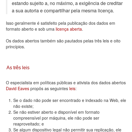
estando sujeito a, no máximo, a exigência de creditar
Deputados Estaduais
a sua autoria e compartilhar pela mesma licença.
Administração
Isso geralmente é satisfeito pela publicação dos dados em
formato aberto e sob uma
licença aberta
.
Legislação
Os dados abertos também são pautados pelas três leis e oito
Agenda
princípios.
Perguntas frequentes
Contato
As três leis
O especialista em políticas públicas e ativista dos dados abertos
David Eaves
propôs as seguintes
leis
:
Se o dado não pode ser encontrado e indexado na Web, ele
não existe;
Se não estiver aberto e disponível em formato
compreensível por máquina, ele não pode ser
reaproveitado; e
Se algum dispositivo legal não permitir sua replicação, ele