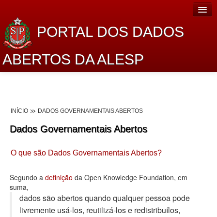
PORTAL DOS DADOS
ABERTOS DA ALESP
Home
Sobre o projeto
INÍCIO
DADOS GOVERNAMENTAIS ABERTOS
Dados Abertos Alesp
Dados Governamentais Abertos
Lei de Acesso à Informação
O que são Dados Governamentais Abertos?
Dados Governamentais Abertos
Planejamento
Segundo a
definição
da Open Knowledge Foundation, em
suma,
Catálogo de dados
dados são abertos quando qualquer pessoa pode
livremente usá-los, reutilizá-los e redistribuí­los,
Processo Legislativo