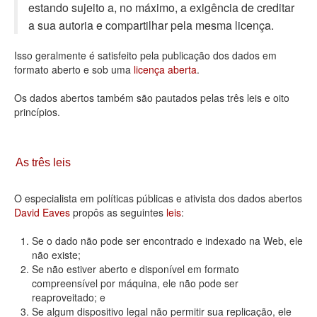
estando sujeito a, no máximo, a exigência de creditar
Deputados Estaduais
a sua autoria e compartilhar pela mesma licença.
Administração
Isso geralmente é satisfeito pela publicação dos dados em
formato aberto e sob uma
licença aberta
.
Legislação
Os dados abertos também são pautados pelas três leis e oito
Agenda
princípios.
Perguntas frequentes
Contato
As três leis
O especialista em políticas públicas e ativista dos dados abertos
David Eaves
propôs as seguintes
leis
:
Se o dado não pode ser encontrado e indexado na Web, ele
não existe;
Se não estiver aberto e disponível em formato
compreensível por máquina, ele não pode ser
reaproveitado; e
Se algum dispositivo legal não permitir sua replicação, ele