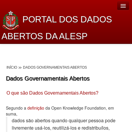
PORTAL DOS DADOS
ABERTOS DA ALESP
Home
Sobre o projeto
INÍCIO
DADOS GOVERNAMENTAIS ABERTOS
Dados Abertos Alesp
Dados Governamentais Abertos
Lei de Acesso à Informação
O que são Dados Governamentais Abertos?
Dados Governamentais Abertos
Planejamento
Segundo a
definição
da Open Knowledge Foundation, em
suma,
Catálogo de dados
dados são abertos quando qualquer pessoa pode
livremente usá-los, reutilizá-los e redistribuí­los,
Processo Legislativo