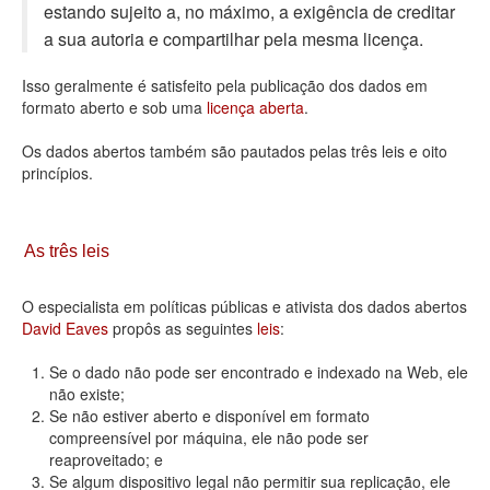
estando sujeito a, no máximo, a exigência de creditar
Deputados Estaduais
a sua autoria e compartilhar pela mesma licença.
Administração
Isso geralmente é satisfeito pela publicação dos dados em
formato aberto e sob uma
licença aberta
.
Legislação
Os dados abertos também são pautados pelas três leis e oito
Agenda
princípios.
Perguntas frequentes
Contato
As três leis
O especialista em políticas públicas e ativista dos dados abertos
David Eaves
propôs as seguintes
leis
:
Se o dado não pode ser encontrado e indexado na Web, ele
não existe;
Se não estiver aberto e disponível em formato
compreensível por máquina, ele não pode ser
reaproveitado; e
Se algum dispositivo legal não permitir sua replicação, ele