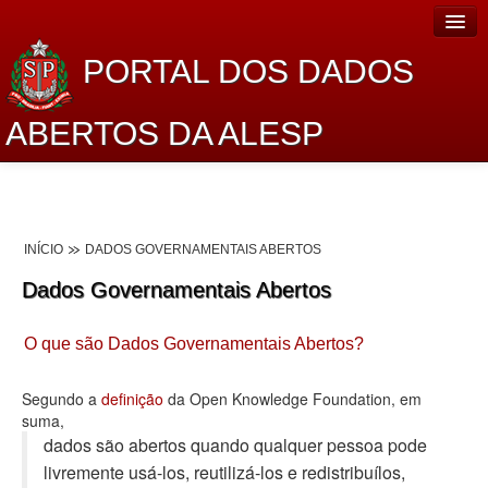
PORTAL DOS DADOS
ABERTOS DA ALESP
Home
Sobre o projeto
INÍCIO
DADOS GOVERNAMENTAIS ABERTOS
Dados Abertos Alesp
Dados Governamentais Abertos
Lei de Acesso à Informação
O que são Dados Governamentais Abertos?
Dados Governamentais Abertos
Planejamento
Segundo a
definição
da Open Knowledge Foundation, em
suma,
Catálogo de dados
dados são abertos quando qualquer pessoa pode
livremente usá-los, reutilizá-los e redistribuí­los,
Processo Legislativo