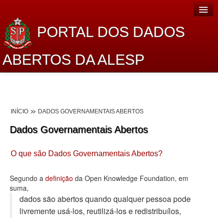
PORTAL DOS DADOS
ABERTOS DA ALESP
Home
Sobre o projeto
INÍCIO
DADOS GOVERNAMENTAIS ABERTOS
Dados Abertos Alesp
Dados Governamentais Abertos
Lei de Acesso à Informação
O que são Dados Governamentais Abertos?
Dados Governamentais Abertos
Planejamento
Segundo a
definição
da Open Knowledge Foundation, em
suma,
Catálogo de dados
dados são abertos quando qualquer pessoa pode
livremente usá-los, reutilizá-los e redistribuí­los,
Processo Legislativo