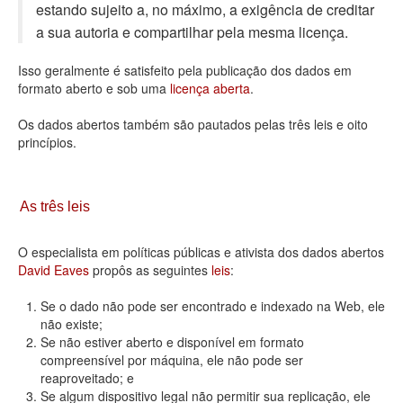
estando sujeito a, no máximo, a exigência de creditar
Deputados Estaduais
a sua autoria e compartilhar pela mesma licença.
Administração
Isso geralmente é satisfeito pela publicação dos dados em
formato aberto e sob uma
licença aberta
.
Legislação
Os dados abertos também são pautados pelas três leis e oito
Agenda
princípios.
Perguntas frequentes
Contato
As três leis
O especialista em políticas públicas e ativista dos dados abertos
David Eaves
propôs as seguintes
leis
:
Se o dado não pode ser encontrado e indexado na Web, ele
não existe;
Se não estiver aberto e disponível em formato
compreensível por máquina, ele não pode ser
reaproveitado; e
Se algum dispositivo legal não permitir sua replicação, ele