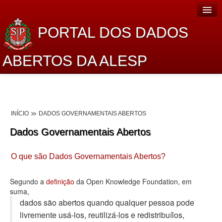
PORTAL DOS DADOS
ABERTOS DA ALESP
Home
Sobre o projeto
INÍCIO
DADOS GOVERNAMENTAIS ABERTOS
Dados Abertos Alesp
Dados Governamentais Abertos
Lei de Acesso à Informação
O que são Dados Governamentais Abertos?
Dados Governamentais Abertos
Planejamento
Segundo a
definição
da Open Knowledge Foundation, em
suma,
Catálogo de dados
dados são abertos quando qualquer pessoa pode
livremente usá-los, reutilizá-los e redistribuí­los,
Processo Legislativo