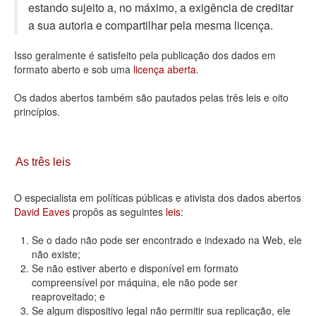
estando sujeito a, no máximo, a exigência de creditar
Deputados Estaduais
a sua autoria e compartilhar pela mesma licença.
Administração
Isso geralmente é satisfeito pela publicação dos dados em
formato aberto e sob uma
licença aberta
.
Legislação
Os dados abertos também são pautados pelas três leis e oito
Agenda
princípios.
Perguntas frequentes
Contato
As três leis
O especialista em políticas públicas e ativista dos dados abertos
David Eaves
propôs as seguintes
leis
:
Se o dado não pode ser encontrado e indexado na Web, ele
não existe;
Se não estiver aberto e disponível em formato
compreensível por máquina, ele não pode ser
reaproveitado; e
Se algum dispositivo legal não permitir sua replicação, ele