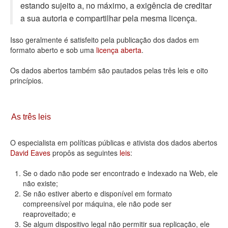
estando sujeito a, no máximo, a exigência de creditar
Deputados Estaduais
a sua autoria e compartilhar pela mesma licença.
Administração
Isso geralmente é satisfeito pela publicação dos dados em
formato aberto e sob uma
licença aberta
.
Legislação
Os dados abertos também são pautados pelas três leis e oito
Agenda
princípios.
Perguntas frequentes
Contato
As três leis
O especialista em políticas públicas e ativista dos dados abertos
David Eaves
propôs as seguintes
leis
:
Se o dado não pode ser encontrado e indexado na Web, ele
não existe;
Se não estiver aberto e disponível em formato
compreensível por máquina, ele não pode ser
reaproveitado; e
Se algum dispositivo legal não permitir sua replicação, ele