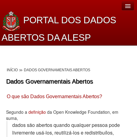
PORTAL DOS DADOS
ABERTOS DA ALESP
Home
Sobre o projeto
INÍCIO
DADOS GOVERNAMENTAIS ABERTOS
Dados Abertos Alesp
Dados Governamentais Abertos
Lei de Acesso à Informação
O que são Dados Governamentais Abertos?
Dados Governamentais Abertos
Planejamento
Segundo a
definição
da Open Knowledge Foundation, em
suma,
Catálogo de dados
dados são abertos quando qualquer pessoa pode
livremente usá-los, reutilizá-los e redistribuí­los,
Processo Legislativo