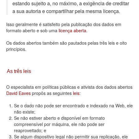
estando sujeito a, no máximo, a exigência de creditar
Deputados Estaduais
a sua autoria e compartilhar pela mesma licença.
Administração
Isso geralmente é satisfeito pela publicação dos dados em
formato aberto e sob uma
licença aberta
.
Legislação
Os dados abertos também são pautados pelas três leis e oito
Agenda
princípios.
Perguntas frequentes
Contato
As três leis
O especialista em políticas públicas e ativista dos dados abertos
David Eaves
propôs as seguintes
leis
:
Se o dado não pode ser encontrado e indexado na Web, ele
não existe;
Se não estiver aberto e disponível em formato
compreensível por máquina, ele não pode ser
reaproveitado; e
Se algum dispositivo legal não permitir sua replicação, ele