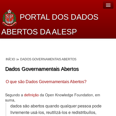
PORTAL DOS DADOS
ABERTOS DA ALESP
Home
Sobre o projeto
INÍCIO
DADOS GOVERNAMENTAIS ABERTOS
Dados Abertos Alesp
Dados Governamentais Abertos
Lei de Acesso à Informação
O que são Dados Governamentais Abertos?
Dados Governamentais Abertos
Planejamento
Segundo a
definição
da Open Knowledge Foundation, em
suma,
Catálogo de dados
dados são abertos quando qualquer pessoa pode
livremente usá-los, reutilizá-los e redistribuí­los,
Processo Legislativo