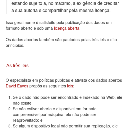
estando sujeito a, no máximo, a exigência de creditar
Deputados Estaduais
a sua autoria e compartilhar pela mesma licença.
Administração
Isso geralmente é satisfeito pela publicação dos dados em
formato aberto e sob uma
licença aberta
.
Legislação
Os dados abertos também são pautados pelas três leis e oito
Agenda
princípios.
Perguntas frequentes
Contato
As três leis
O especialista em políticas públicas e ativista dos dados abertos
David Eaves
propôs as seguintes
leis
:
Se o dado não pode ser encontrado e indexado na Web, ele
não existe;
Se não estiver aberto e disponível em formato
compreensível por máquina, ele não pode ser
reaproveitado; e
Se algum dispositivo legal não permitir sua replicação, ele