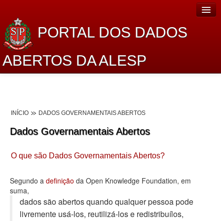
PORTAL DOS DADOS
ABERTOS DA ALESP
Home
Sobre o projeto
INÍCIO
DADOS GOVERNAMENTAIS ABERTOS
Dados Abertos Alesp
Dados Governamentais Abertos
Lei de Acesso à Informação
O que são Dados Governamentais Abertos?
Dados Governamentais Abertos
Planejamento
Segundo a
definição
da Open Knowledge Foundation, em
suma,
Catálogo de dados
dados são abertos quando qualquer pessoa pode
livremente usá-los, reutilizá-los e redistribuí­los,
Processo Legislativo