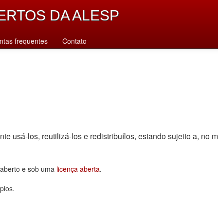
ERTOS DA ALESP
ntas frequentes
Contato
sá-los, reutilizá-los e redistribuí­los, estando sujeito a, no m
o aberto e sob uma
licença aberta
.
pios.