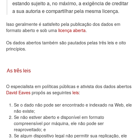
estando sujeito a, no máximo, a exigência de creditar
Deputados Estaduais
a sua autoria e compartilhar pela mesma licença.
Administração
Isso geralmente é satisfeito pela publicação dos dados em
formato aberto e sob uma
licença aberta
.
Legislação
Os dados abertos também são pautados pelas três leis e oito
Agenda
princípios.
Perguntas frequentes
Contato
As três leis
O especialista em políticas públicas e ativista dos dados abertos
David Eaves
propôs as seguintes
leis
:
Se o dado não pode ser encontrado e indexado na Web, ele
não existe;
Se não estiver aberto e disponível em formato
compreensível por máquina, ele não pode ser
reaproveitado; e
Se algum dispositivo legal não permitir sua replicação, ele