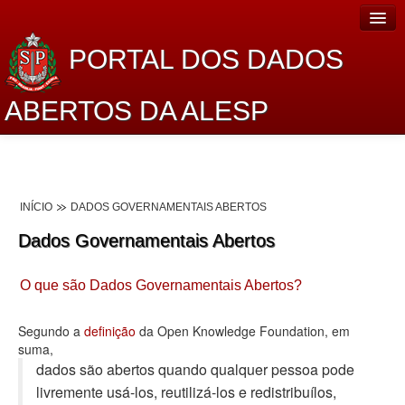
PORTAL DOS DADOS
ABERTOS DA ALESP
Home
Sobre o projeto
INÍCIO
DADOS GOVERNAMENTAIS ABERTOS
Dados Abertos Alesp
Dados Governamentais Abertos
Lei de Acesso à Informação
O que são Dados Governamentais Abertos?
Dados Governamentais Abertos
Planejamento
Segundo a
definição
da Open Knowledge Foundation, em
suma,
Catálogo de dados
dados são abertos quando qualquer pessoa pode
livremente usá-los, reutilizá-los e redistribuí­los,
Processo Legislativo