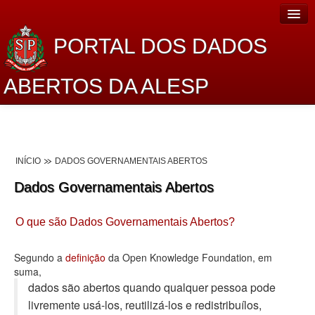
PORTAL DOS DADOS
ABERTOS DA ALESP
Home
Sobre o projeto
INÍCIO
DADOS GOVERNAMENTAIS ABERTOS
Dados Abertos Alesp
Dados Governamentais Abertos
Lei de Acesso à Informação
O que são Dados Governamentais Abertos?
Dados Governamentais Abertos
Planejamento
Segundo a
definição
da Open Knowledge Foundation, em
suma,
Catálogo de dados
dados são abertos quando qualquer pessoa pode
livremente usá-los, reutilizá-los e redistribuí­los,
Processo Legislativo