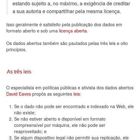
estando sujeito a, no máximo, a exigência de creditar
Deputados Estaduais
a sua autoria e compartilhar pela mesma licença.
Administração
Isso geralmente é satisfeito pela publicação dos dados em
formato aberto e sob uma
licença aberta
.
Legislação
Os dados abertos também são pautados pelas três leis e oito
Agenda
princípios.
Perguntas frequentes
Contato
As três leis
O especialista em políticas públicas e ativista dos dados abertos
David Eaves
propôs as seguintes
leis
:
Se o dado não pode ser encontrado e indexado na Web, ele
não existe;
Se não estiver aberto e disponível em formato
compreensível por máquina, ele não pode ser
reaproveitado; e
Se algum dispositivo legal não permitir sua replicação, ele