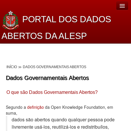
PORTAL DOS DADOS
ABERTOS DA ALESP
Home
Sobre o projeto
INÍCIO
DADOS GOVERNAMENTAIS ABERTOS
Dados Abertos Alesp
Dados Governamentais Abertos
Lei de Acesso à Informação
O que são Dados Governamentais Abertos?
Dados Governamentais Abertos
Planejamento
Segundo a
definição
da Open Knowledge Foundation, em
suma,
Catálogo de dados
dados são abertos quando qualquer pessoa pode
livremente usá-los, reutilizá-los e redistribuí­los,
Processo Legislativo