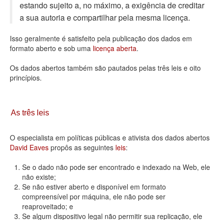
estando sujeito a, no máximo, a exigência de creditar
Deputados Estaduais
a sua autoria e compartilhar pela mesma licença.
Administração
Isso geralmente é satisfeito pela publicação dos dados em
formato aberto e sob uma
licença aberta
.
Legislação
Os dados abertos também são pautados pelas três leis e oito
Agenda
princípios.
Perguntas frequentes
Contato
As três leis
O especialista em políticas públicas e ativista dos dados abertos
David Eaves
propôs as seguintes
leis
:
Se o dado não pode ser encontrado e indexado na Web, ele
não existe;
Se não estiver aberto e disponível em formato
compreensível por máquina, ele não pode ser
reaproveitado; e
Se algum dispositivo legal não permitir sua replicação, ele