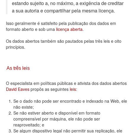
estando sujeito a, no máximo, a exigência de creditar
Deputados Estaduais
a sua autoria e compartilhar pela mesma licença.
Administração
Isso geralmente é satisfeito pela publicação dos dados em
formato aberto e sob uma
licença aberta
.
Legislação
Os dados abertos também são pautados pelas três leis e oito
Agenda
princípios.
Perguntas frequentes
Contato
As três leis
O especialista em políticas públicas e ativista dos dados abertos
David Eaves
propôs as seguintes
leis
:
Se o dado não pode ser encontrado e indexado na Web, ele
não existe;
Se não estiver aberto e disponível em formato
compreensível por máquina, ele não pode ser
reaproveitado; e
Se algum dispositivo legal não permitir sua replicação, ele