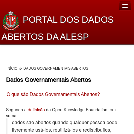
PORTAL DOS DADOS
ABERTOS DA ALESP
Home
Sobre o projeto
INÍCIO
DADOS GOVERNAMENTAIS ABERTOS
Dados Abertos Alesp
Dados Governamentais Abertos
Lei de Acesso à Informação
O que são Dados Governamentais Abertos?
Dados Governamentais Abertos
Planejamento
Segundo a
definição
da Open Knowledge Foundation, em
suma,
Catálogo de dados
dados são abertos quando qualquer pessoa pode
livremente usá-los, reutilizá-los e redistribuí­los,
Processo Legislativo