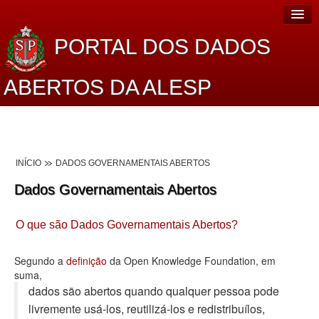
PORTAL DOS DADOS
ABERTOS DA ALESP
Home
Sobre o projeto
INÍCIO
DADOS GOVERNAMENTAIS ABERTOS
Dados Abertos Alesp
Dados Governamentais Abertos
Lei de Acesso à Informação
O que são Dados Governamentais Abertos?
Dados Governamentais Abertos
Planejamento
Segundo a
definição
da Open Knowledge Foundation, em
suma,
Catálogo de dados
dados são abertos quando qualquer pessoa pode
livremente usá-los, reutilizá-los e redistribuí­los,
Processo Legislativo