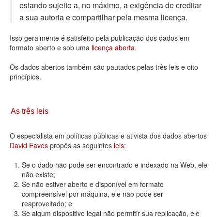
estando sujeito a, no máximo, a exigência de creditar
Deputados Estaduais
a sua autoria e compartilhar pela mesma licença.
Administração
Isso geralmente é satisfeito pela publicação dos dados em
formato aberto e sob uma
licença aberta
.
Legislação
Os dados abertos também são pautados pelas três leis e oito
Agenda
princípios.
Perguntas frequentes
Contato
As três leis
O especialista em políticas públicas e ativista dos dados abertos
David Eaves
propôs as seguintes
leis
:
Se o dado não pode ser encontrado e indexado na Web, ele
não existe;
Se não estiver aberto e disponível em formato
compreensível por máquina, ele não pode ser
reaproveitado; e
Se algum dispositivo legal não permitir sua replicação, ele