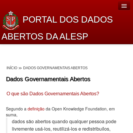
PORTAL DOS DADOS
ABERTOS DA ALESP
Home
Sobre o projeto
INÍCIO
DADOS GOVERNAMENTAIS ABERTOS
Dados Abertos Alesp
Dados Governamentais Abertos
Lei de Acesso à Informação
O que são Dados Governamentais Abertos?
Dados Governamentais Abertos
Planejamento
Segundo a
definição
da Open Knowledge Foundation, em
suma,
Catálogo de dados
dados são abertos quando qualquer pessoa pode
livremente usá-los, reutilizá-los e redistribuí­los,
Processo Legislativo