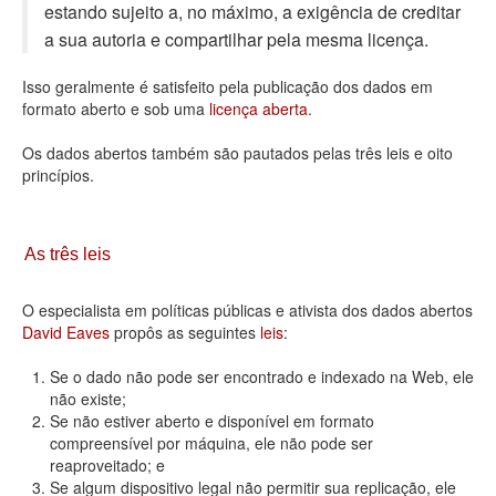
estando sujeito a, no máximo, a exigência de creditar
Deputados Estaduais
a sua autoria e compartilhar pela mesma licença.
Administração
Isso geralmente é satisfeito pela publicação dos dados em
formato aberto e sob uma
licença aberta
.
Legislação
Os dados abertos também são pautados pelas três leis e oito
Agenda
princípios.
Perguntas frequentes
Contato
As três leis
O especialista em políticas públicas e ativista dos dados abertos
David Eaves
propôs as seguintes
leis
:
Se o dado não pode ser encontrado e indexado na Web, ele
não existe;
Se não estiver aberto e disponível em formato
compreensível por máquina, ele não pode ser
reaproveitado; e
Se algum dispositivo legal não permitir sua replicação, ele