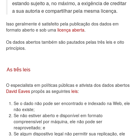
estando sujeito a, no máximo, a exigência de creditar
Deputados Estaduais
a sua autoria e compartilhar pela mesma licença.
Administração
Isso geralmente é satisfeito pela publicação dos dados em
formato aberto e sob uma
licença aberta
.
Legislação
Os dados abertos também são pautados pelas três leis e oito
Agenda
princípios.
Perguntas frequentes
Contato
As três leis
O especialista em políticas públicas e ativista dos dados abertos
David Eaves
propôs as seguintes
leis
:
Se o dado não pode ser encontrado e indexado na Web, ele
não existe;
Se não estiver aberto e disponível em formato
compreensível por máquina, ele não pode ser
reaproveitado; e
Se algum dispositivo legal não permitir sua replicação, ele