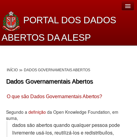
PORTAL DOS DADOS
ABERTOS DA ALESP
Home
Sobre o projeto
INÍCIO
DADOS GOVERNAMENTAIS ABERTOS
Dados Abertos Alesp
Dados Governamentais Abertos
Lei de Acesso à Informação
O que são Dados Governamentais Abertos?
Dados Governamentais Abertos
Planejamento
Segundo a
definição
da Open Knowledge Foundation, em
suma,
Catálogo de dados
dados são abertos quando qualquer pessoa pode
livremente usá-los, reutilizá-los e redistribuí­los,
Processo Legislativo