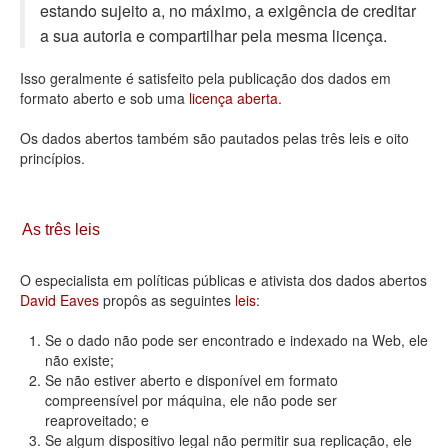
estando sujeito a, no máximo, a exigência de creditar
Deputados Estaduais
a sua autoria e compartilhar pela mesma licença.
Administração
Isso geralmente é satisfeito pela publicação dos dados em
formato aberto e sob uma
licença aberta
.
Legislação
Os dados abertos também são pautados pelas três leis e oito
Agenda
princípios.
Perguntas frequentes
Contato
As três leis
O especialista em políticas públicas e ativista dos dados abertos
David Eaves
propôs as seguintes
leis
:
Se o dado não pode ser encontrado e indexado na Web, ele
não existe;
Se não estiver aberto e disponível em formato
compreensível por máquina, ele não pode ser
reaproveitado; e
Se algum dispositivo legal não permitir sua replicação, ele