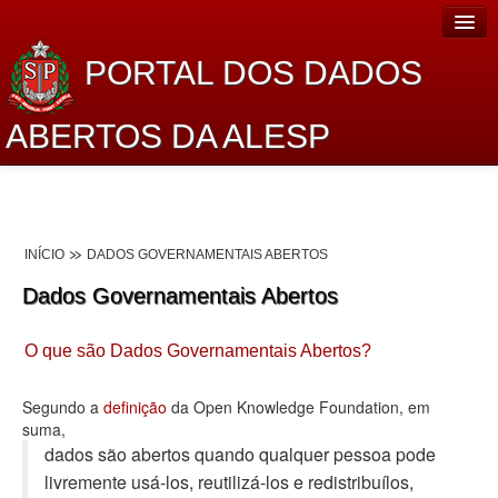
PORTAL DOS DADOS
ABERTOS DA ALESP
Home
Sobre o projeto
INÍCIO
DADOS GOVERNAMENTAIS ABERTOS
Dados Abertos Alesp
Dados Governamentais Abertos
Lei de Acesso à Informação
O que são Dados Governamentais Abertos?
Dados Governamentais Abertos
Planejamento
Segundo a
definição
da Open Knowledge Foundation, em
suma,
Catálogo de dados
dados são abertos quando qualquer pessoa pode
livremente usá-los, reutilizá-los e redistribuí­los,
Processo Legislativo