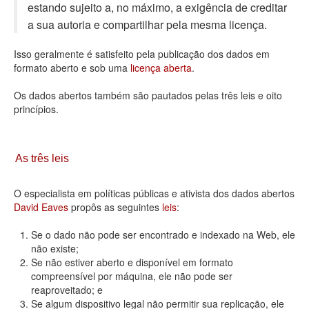
estando sujeito a, no máximo, a exigência de creditar
Deputados Estaduais
a sua autoria e compartilhar pela mesma licença.
Administração
Isso geralmente é satisfeito pela publicação dos dados em
formato aberto e sob uma
licença aberta
.
Legislação
Os dados abertos também são pautados pelas três leis e oito
Agenda
princípios.
Perguntas frequentes
Contato
As três leis
O especialista em políticas públicas e ativista dos dados abertos
David Eaves
propôs as seguintes
leis
:
Se o dado não pode ser encontrado e indexado na Web, ele
não existe;
Se não estiver aberto e disponível em formato
compreensível por máquina, ele não pode ser
reaproveitado; e
Se algum dispositivo legal não permitir sua replicação, ele