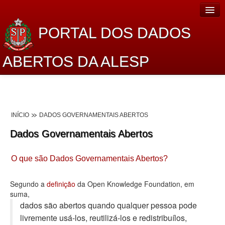
PORTAL DOS DADOS
ABERTOS DA ALESP
Home
Sobre o projeto
INÍCIO
DADOS GOVERNAMENTAIS ABERTOS
Dados Abertos Alesp
Dados Governamentais Abertos
Lei de Acesso à Informação
O que são Dados Governamentais Abertos?
Dados Governamentais Abertos
Planejamento
Segundo a
definição
da Open Knowledge Foundation, em
suma,
Catálogo de dados
dados são abertos quando qualquer pessoa pode
livremente usá-los, reutilizá-los e redistribuí­los,
Processo Legislativo