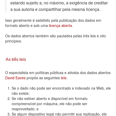
estando sujeito a, no máximo, a exigência de creditar
Deputados Estaduais
a sua autoria e compartilhar pela mesma licença.
Administração
Isso geralmente é satisfeito pela publicação dos dados em
formato aberto e sob uma
licença aberta
.
Legislação
Os dados abertos também são pautados pelas três leis e oito
Agenda
princípios.
Perguntas frequentes
Contato
As três leis
O especialista em políticas públicas e ativista dos dados abertos
David Eaves
propôs as seguintes
leis
:
Se o dado não pode ser encontrado e indexado na Web, ele
não existe;
Se não estiver aberto e disponível em formato
compreensível por máquina, ele não pode ser
reaproveitado; e
Se algum dispositivo legal não permitir sua replicação, ele