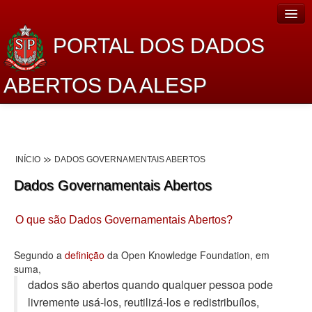
PORTAL DOS DADOS
ABERTOS DA ALESP
Home
Sobre o projeto
INÍCIO
DADOS GOVERNAMENTAIS ABERTOS
Dados Abertos Alesp
Dados Governamentais Abertos
Lei de Acesso à Informação
O que são Dados Governamentais Abertos?
Dados Governamentais Abertos
Planejamento
Segundo a
definição
da Open Knowledge Foundation, em
suma,
Catálogo de dados
dados são abertos quando qualquer pessoa pode
livremente usá-los, reutilizá-los e redistribuí­los,
Processo Legislativo