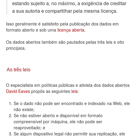
estando sujeito a, no máximo, a exigência de creditar
Deputados Estaduais
a sua autoria e compartilhar pela mesma licença.
Administração
Isso geralmente é satisfeito pela publicação dos dados em
formato aberto e sob uma
licença aberta
.
Legislação
Os dados abertos também são pautados pelas três leis e oito
Agenda
princípios.
Perguntas frequentes
Contato
As três leis
O especialista em políticas públicas e ativista dos dados abertos
David Eaves
propôs as seguintes
leis
:
Se o dado não pode ser encontrado e indexado na Web, ele
não existe;
Se não estiver aberto e disponível em formato
compreensível por máquina, ele não pode ser
reaproveitado; e
Se algum dispositivo legal não permitir sua replicação, ele