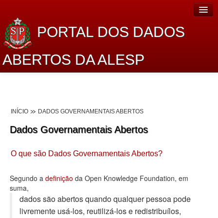
PORTAL DOS DADOS
ABERTOS DA ALESP
Home
Sobre o projeto
INÍCIO
DADOS GOVERNAMENTAIS ABERTOS
Dados Abertos Alesp
Dados Governamentais Abertos
Lei de Acesso à Informação
O que são Dados Governamentais Abertos?
Dados Governamentais Abertos
Planejamento
Segundo a
definição
da Open Knowledge Foundation, em
suma,
Catálogo de dados
dados são abertos quando qualquer pessoa pode
livremente usá-los, reutilizá-los e redistribuí­los,
Processo Legislativo