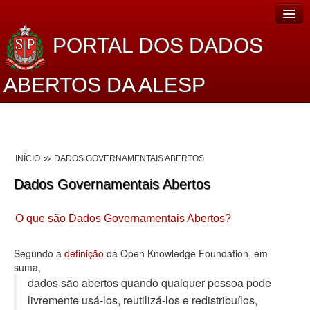
PORTAL DOS DADOS
ABERTOS DA ALESP
Home
Sobre o projeto
INÍCIO
DADOS GOVERNAMENTAIS ABERTOS
Dados Abertos Alesp
Dados Governamentais Abertos
Lei de Acesso à Informação
O que são Dados Governamentais Abertos?
Dados Governamentais Abertos
Planejamento
Segundo a
definição
da Open Knowledge Foundation, em
suma,
Catálogo de dados
dados são abertos quando qualquer pessoa pode
livremente usá-los, reutilizá-los e redistribuí­los,
Processo Legislativo