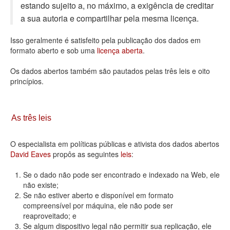
estando sujeito a, no máximo, a exigência de creditar
Deputados Estaduais
a sua autoria e compartilhar pela mesma licença.
Administração
Isso geralmente é satisfeito pela publicação dos dados em
formato aberto e sob uma
licença aberta
.
Legislação
Os dados abertos também são pautados pelas três leis e oito
Agenda
princípios.
Perguntas frequentes
Contato
As três leis
O especialista em políticas públicas e ativista dos dados abertos
David Eaves
propôs as seguintes
leis
:
Se o dado não pode ser encontrado e indexado na Web, ele
não existe;
Se não estiver aberto e disponível em formato
compreensível por máquina, ele não pode ser
reaproveitado; e
Se algum dispositivo legal não permitir sua replicação, ele