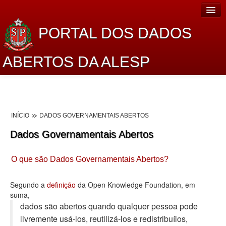
PORTAL DOS DADOS
ABERTOS DA ALESP
Home
Sobre o projeto
INÍCIO
DADOS GOVERNAMENTAIS ABERTOS
Dados Abertos Alesp
Dados Governamentais Abertos
Lei de Acesso à Informação
O que são Dados Governamentais Abertos?
Dados Governamentais Abertos
Planejamento
Segundo a
definição
da Open Knowledge Foundation, em
suma,
Catálogo de dados
dados são abertos quando qualquer pessoa pode
livremente usá-los, reutilizá-los e redistribuí­los,
Processo Legislativo