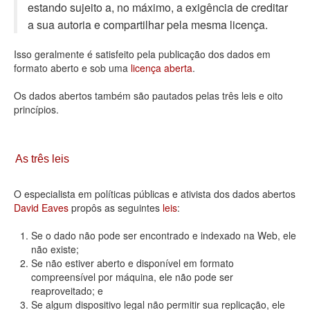
estando sujeito a, no máximo, a exigência de creditar
Deputados Estaduais
a sua autoria e compartilhar pela mesma licença.
Administração
Isso geralmente é satisfeito pela publicação dos dados em
formato aberto e sob uma
licença aberta
.
Legislação
Os dados abertos também são pautados pelas três leis e oito
Agenda
princípios.
Perguntas frequentes
Contato
As três leis
O especialista em políticas públicas e ativista dos dados abertos
David Eaves
propôs as seguintes
leis
:
Se o dado não pode ser encontrado e indexado na Web, ele
não existe;
Se não estiver aberto e disponível em formato
compreensível por máquina, ele não pode ser
reaproveitado; e
Se algum dispositivo legal não permitir sua replicação, ele