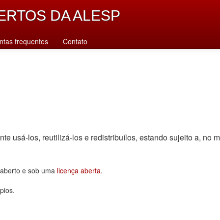
ERTOS DA ALESP
ntas frequentes
Contato
sá-los, reutilizá-los e redistribuí­los, estando sujeito a, no m
o aberto e sob uma
licença aberta
.
pios.