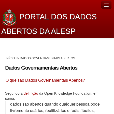
PORTAL DOS DADOS
ABERTOS DA ALESP
Home
Sobre o projeto
INÍCIO
DADOS GOVERNAMENTAIS ABERTOS
Dados Abertos Alesp
Dados Governamentais Abertos
Lei de Acesso à Informação
O que são Dados Governamentais Abertos?
Dados Governamentais Abertos
Planejamento
Segundo a
definição
da Open Knowledge Foundation, em
suma,
Catálogo de dados
dados são abertos quando qualquer pessoa pode
livremente usá-los, reutilizá-los e redistribuí­los,
Processo Legislativo