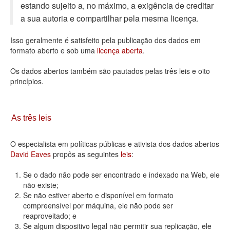
estando sujeito a, no máximo, a exigência de creditar
Deputados Estaduais
a sua autoria e compartilhar pela mesma licença.
Administração
Isso geralmente é satisfeito pela publicação dos dados em
formato aberto e sob uma
licença aberta
.
Legislação
Os dados abertos também são pautados pelas três leis e oito
Agenda
princípios.
Perguntas frequentes
Contato
As três leis
O especialista em políticas públicas e ativista dos dados abertos
David Eaves
propôs as seguintes
leis
:
Se o dado não pode ser encontrado e indexado na Web, ele
não existe;
Se não estiver aberto e disponível em formato
compreensível por máquina, ele não pode ser
reaproveitado; e
Se algum dispositivo legal não permitir sua replicação, ele