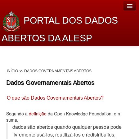
PORTAL DOS DADOS
ABERTOS DA ALESP
Home
Sobre o projeto
INÍCIO
DADOS GOVERNAMENTAIS ABERTOS
Dados Abertos Alesp
Dados Governamentais Abertos
Lei de Acesso à Informação
O que são Dados Governamentais Abertos?
Dados Governamentais Abertos
Planejamento
Segundo a
definição
da Open Knowledge Foundation, em
suma,
Catálogo de dados
dados são abertos quando qualquer pessoa pode
livremente usá-los, reutilizá-los e redistribuí­los,
Processo Legislativo