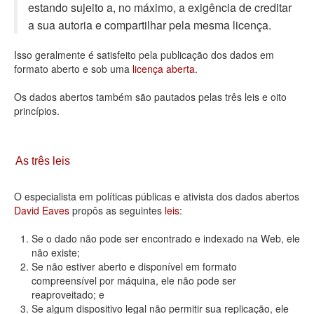
estando sujeito a, no máximo, a exigência de creditar
Deputados Estaduais
a sua autoria e compartilhar pela mesma licença.
Administração
Isso geralmente é satisfeito pela publicação dos dados em
formato aberto e sob uma
licença aberta
.
Legislação
Os dados abertos também são pautados pelas três leis e oito
Agenda
princípios.
Perguntas frequentes
Contato
As três leis
O especialista em políticas públicas e ativista dos dados abertos
David Eaves
propôs as seguintes
leis
:
Se o dado não pode ser encontrado e indexado na Web, ele
não existe;
Se não estiver aberto e disponível em formato
compreensível por máquina, ele não pode ser
reaproveitado; e
Se algum dispositivo legal não permitir sua replicação, ele