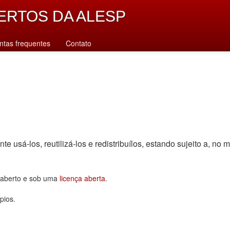
ERTOS DA ALESP
ntas frequentes
Contato
sá-los, reutilizá-los e redistribuí­los, estando sujeito a, no m
o aberto e sob uma
licença aberta
.
pios.