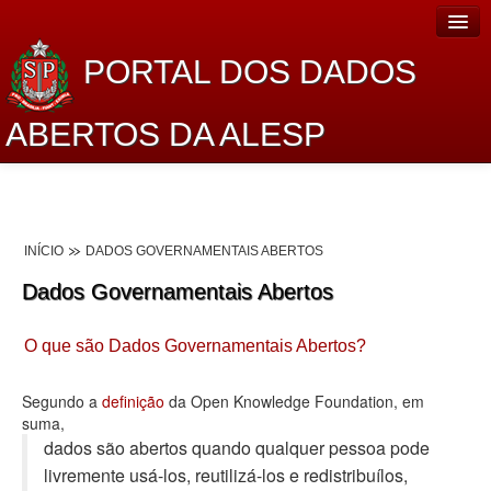
PORTAL DOS DADOS
ABERTOS DA ALESP
Home
Sobre o projeto
INÍCIO
DADOS GOVERNAMENTAIS ABERTOS
Dados Abertos Alesp
Dados Governamentais Abertos
Lei de Acesso à Informação
O que são Dados Governamentais Abertos?
Dados Governamentais Abertos
Planejamento
Segundo a
definição
da Open Knowledge Foundation, em
suma,
Catálogo de dados
dados são abertos quando qualquer pessoa pode
livremente usá-los, reutilizá-los e redistribuí­los,
Processo Legislativo