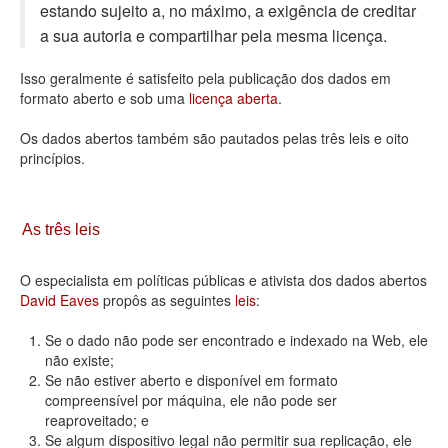
estando sujeito a, no máximo, a exigência de creditar
Deputados Estaduais
a sua autoria e compartilhar pela mesma licença.
Administração
Isso geralmente é satisfeito pela publicação dos dados em
formato aberto e sob uma
licença aberta
.
Legislação
Os dados abertos também são pautados pelas três leis e oito
Agenda
princípios.
Perguntas frequentes
Contato
As três leis
O especialista em políticas públicas e ativista dos dados abertos
David Eaves
propôs as seguintes
leis
:
Se o dado não pode ser encontrado e indexado na Web, ele
não existe;
Se não estiver aberto e disponível em formato
compreensível por máquina, ele não pode ser
reaproveitado; e
Se algum dispositivo legal não permitir sua replicação, ele