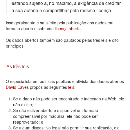
estando sujeito a, no máximo, a exigência de creditar
Deputados Estaduais
a sua autoria e compartilhar pela mesma licença.
Administração
Isso geralmente é satisfeito pela publicação dos dados em
formato aberto e sob uma
licença aberta
.
Legislação
Os dados abertos também são pautados pelas três leis e oito
Agenda
princípios.
Perguntas frequentes
Contato
As três leis
O especialista em políticas públicas e ativista dos dados abertos
David Eaves
propôs as seguintes
leis
:
Se o dado não pode ser encontrado e indexado na Web, ele
não existe;
Se não estiver aberto e disponível em formato
compreensível por máquina, ele não pode ser
reaproveitado; e
Se algum dispositivo legal não permitir sua replicação, ele