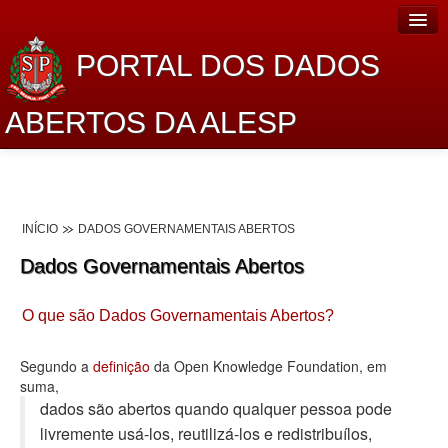
PORTAL DOS DADOS
ABERTOS DA ALESP
Home
Sobre o projeto
INÍCIO
DADOS GOVERNAMENTAIS ABERTOS
Dados Abertos Alesp
Dados Governamentais Abertos
Lei de Acesso à Informação
O que são Dados Governamentais Abertos?
Dados Governamentais Abertos
Planejamento
Segundo a
definição
da Open Knowledge Foundation, em
suma,
Catálogo de dados
dados são abertos quando qualquer pessoa pode
livremente usá-los, reutilizá-los e redistribuí­los,
Processo Legislativo