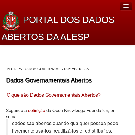
PORTAL DOS DADOS
ABERTOS DA ALESP
Home
Sobre o projeto
INÍCIO
DADOS GOVERNAMENTAIS ABERTOS
Dados Abertos Alesp
Dados Governamentais Abertos
Lei de Acesso à Informação
O que são Dados Governamentais Abertos?
Dados Governamentais Abertos
Planejamento
Segundo a
definição
da Open Knowledge Foundation, em
suma,
Catálogo de dados
dados são abertos quando qualquer pessoa pode
livremente usá-los, reutilizá-los e redistribuí­los,
Processo Legislativo