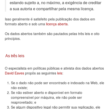
estando sujeito a, no máximo, a exigência de creditar
Deputados Estaduais
a sua autoria e compartilhar pela mesma licença.
Administração
Isso geralmente é satisfeito pela publicação dos dados em
formato aberto e sob uma
licença aberta
.
Legislação
Os dados abertos também são pautados pelas três leis e oito
Agenda
princípios.
Perguntas frequentes
Contato
As três leis
O especialista em políticas públicas e ativista dos dados abertos
David Eaves
propôs as seguintes
leis
:
Se o dado não pode ser encontrado e indexado na Web, ele
não existe;
Se não estiver aberto e disponível em formato
compreensível por máquina, ele não pode ser
reaproveitado; e
Se algum dispositivo legal não permitir sua replicação, ele