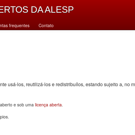
ERTOS DA ALESP
ntas frequentes
Contato
sá-los, reutilizá-los e redistribuí­los, estando sujeito a, no m
o aberto e sob uma
licença aberta
.
pios.